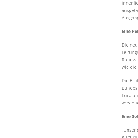
innenli
ausgeta
Ausgang
Eine Pe
Die neu
Leitung
Rundgan
wie die 
Die Bru
Bundesm
Euro un
vorsteu
Eine So
„Unser 
Kulturb