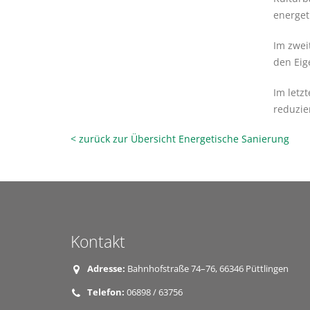
energet
Im zwei
den Eig
Im letz
reduzie
< zurück zur Übersicht Energetische Sanierung
Kontakt
Adresse:
Bahnhofstraße 74–76, 66346 Püttlingen
Telefon:
06898 / 63756