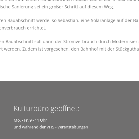
ische Sanierung sei ein großer Schritt auf diesem Weg.
ten Bauabschnitt werde, so Sebastian, eine Solaranlage auf der 
enverbrauch errichtet.
ten Bauabschnitt soll dann der Stromverbrauch durch Modernisie
rt werden. Zudem ist vorgesehen, den Bahnhof mit der Stückguth
Kulturbüro geöffnet:
Mo. - Fr. 9 - 11 Uhr
und während der VHS - Veranstaltungen