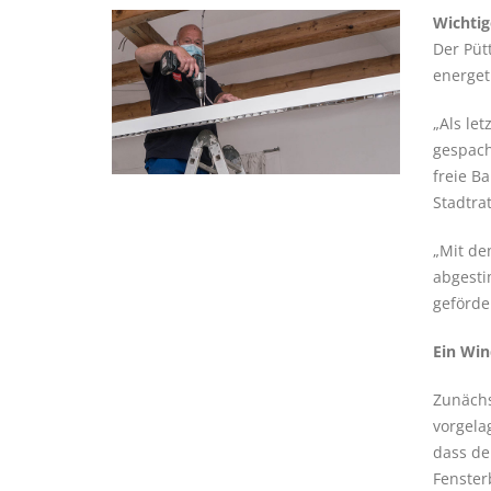
Wichtig
Der Püt
energet
„Als le
gespach
freie B
Stadtrat
„Mit de
abgesti
geförder
Ein Win
Zunächs
vorgela
dass de
Fenster