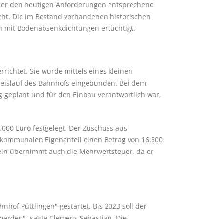
äser den heutigen Anforderungen entsprechend
cht. Die im Bestand vorhandenen historischen
h mit Bodenabsenkdichtungen ertüchtigt.
ichtet. Sie wurde mittels eines kleinen
reislauf des Bahnhofs eingebunden. Bei dem
 geplant und für den Einbau verantwortlich war,
00 Euro festgelegt. Der Zuschuss aus
 kommunalen Eigenanteil einen Betrag von 16.500
rein übernimmt auch die Mehrwertsteuer, da er
nhof Püttlingen" gestartet. Bis 2023 soll der
werden", sagte Clemens Sebastian. Die