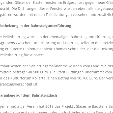
egenden Gläser der Kastenfenster im Erdgeschoss gegen neue Gl
uscht. Die Dichtungen dieser Fenster wurden ebenfalls ausgetaus
stüren wurden mit neuen Falzdichtungen versehen und zusätzlic
lletheizung in der Bahnsteigunterführung
e Pelletheizung wurde in der ehemaligen Bahnsteigunterführung err
sgrabens zwischen Unterführung und Heizungskeller in den Heizk
g erläuterte Diplom-Ingenieur Thomas Schneider, der die Heizung
Pelletheizung funktioniert.
ttobaukosten der Sanierungsmaßnahme wurden vom Land mit 209.0
itteln beträgt 148.500 Euro. Die Stadt Püttlingen übernimmt vom
d das Kulturforum Köllertal einen Betrag von 10.700 Euro. Der Ve
erabzugsberechtigt ist.
laranlage auf dem Bahnsteigdach
gemeinnütziger Verein hat 2018 das Projekt „Gläserne Baustelle Bah
ahnhof zum ersten klimaneutralen Industriedenkmal im Saarland 