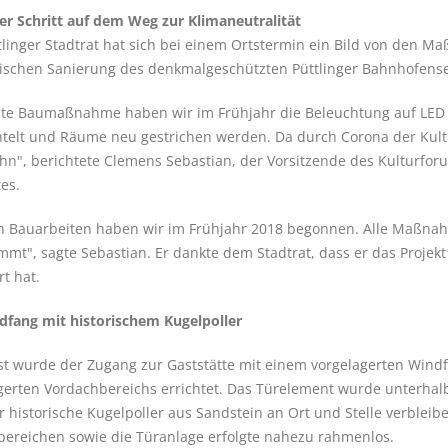
er Schritt auf dem Weg zur Klimaneutralität
tlinger Stadtrat hat sich bei einem Ortstermin ein Bild von den
ischen Sanierung des denkmalgeschützten Püttlinger Bahnhofensem
tzte Baumaßnahme haben wir im Frühjahr die Beleuchtung auf LED
telt und Räume neu gestrichen werden. Da durch Corona der Kult
ahn", berichtete Clemens Sebastian, der Vorsitzende des Kulturfo
es.
n Bauarbeiten haben wir im Frühjahr 2018 begonnen. Alle Maßn
mmt", sagte Sebastian. Er dankte dem Stadtrat, dass er das Projek
t hat.
dfang mit historischem Kugelpoller
t wurde der Zugang zur Gaststätte mit einem vorgelagerten Windf
gerten Vordachbereichs errichtet. Das Türelement wurde unterhal
r historische Kugelpoller aus Sandstein an Ort und Stelle verbleib
bereichen sowie die Türanlage erfolgte nahezu rahmenlos.